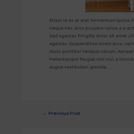
Etiam id ex at erat fermentum luctus ma
neque nec eros posuere varius a a ant
Sed egestas fringilla dolor sit amet 
egestas. Suspendisse lorem arcu, vari
Nunc porttitor tempus rutrum. Aenean 
Pellentesque feugiat nisl nisi, a tinc
augue vestibulum gravida.
POST
←
Previous Post
NAVIGATION