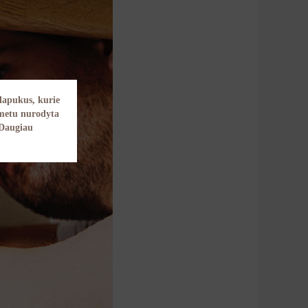
lapukus, kurie
 metu nurodyta
Daugiau