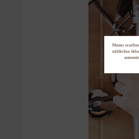
Mums svarbus 
užtikrina skl
asmenin