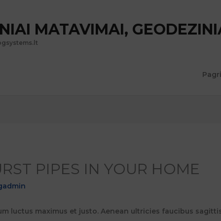
NIAI MATAVIMAI, GEODEZINI
gsystems.lt
Pagr
RST PIPES IN YOUR HOME
gadmin
um luctus maximus et justo. Aenean ultricies faucibus sagittis