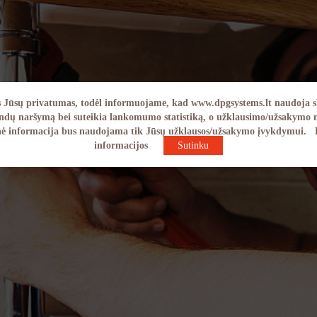
Jūsų privatumas, todėl informuojame, kad www.dpgsystems.lt naudoja s
andų naršymą bei suteikia lankomumo statistiką, o užklausimo/užsakymo
ė informacija bus naudojama tik Jūsų užklausos/užsakymo įvykdymui.
informacijos
Sutinku