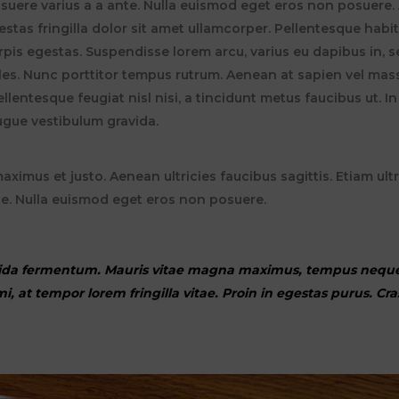
suere varius a a ante. Nulla euismod eget eros non posuere. 
stas fringilla dolor sit amet ullamcorper. Pellentesque habi
pis egestas. Suspendisse lorem arcu, varius eu dapibus in, s
es. Nunc porttitor tempus rutrum. Aenean at sapien vel mass
lentesque feugiat nisl nisi, a tincidunt metus faucibus ut. In
gue vestibulum gravida.
ximus et justo. Aenean ultricies faucibus sagittis. Etiam ultr
te. Nulla euismod eget eros non posuere.
vida fermentum. Mauris vitae magna maximus, tempus neque a
 mi, at tempor lorem fringilla vitae. Proin in egestas purus. C