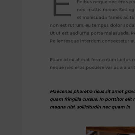
E
finibus neque nec eros po
nec, mattis neque. Sed ege
et malesuada fames ac tur
non est rutrum, eu tempus dolor sodal
Ut ut est sed urna porta malesuada. Pel
Pellentesque interdum consectetur au
Etiam id ex at erat fermentum luctus ma
neque nec eros posuere varius a a an
Maecenas pharetra risus sit amet gra
quam fringilla cursus. In porttitor elit
magna nisl, sollicitudin nec quam in