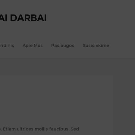
AI DARBAI
indinis
Apie Mus
Paslaugos
Susisiekime
. Etiam ultrices mollis faucibus. Sed