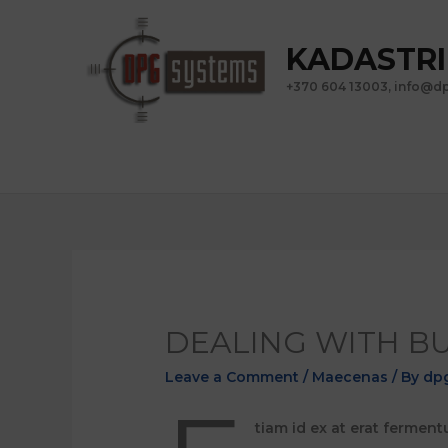
KADASTRI
+370 604 13003,
info@dp
DEALING WITH BU
Leave a Comment
/
Maecenas
/ By
dp
tiam id ex at erat ferment