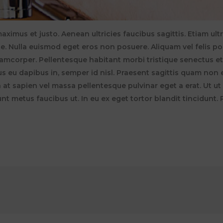
ximus et justo. Aenean ultricies faucibus sagittis. Etiam ultr
e. Nulla euismod eget eros non posuere. Aliquam vel felis po
ullamcorper. Pellentesque habitant morbi tristique senectus 
us eu dapibus in, semper id nisl. Praesent sagittis quam non 
at sapien vel massa pellentesque pulvinar eget a erat. Ut ut
idunt metus faucibus ut. In eu ex eget tortor blandit tincidun