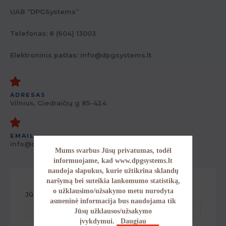
UAB “DPGSystems”
Telefonas: 8 (604) 13003
Elektroninis paštas:
info@dpgsystems.lt
ADRESAS
Vilnius, Giedraičių g 85-424
EMAIL
info@dpgsystems.lt
Mums svarbus Jūsų privatumas, todėl
informuojame, kad www.dpgsystems.lt
naudoja slapukus, kurie užtikrina sklandų
naršymą bei suteikia lankomumo statistiką,
o užklausimo/užsakymo metu nurodyta
Jūsų vardas
asmeninė informacija bus naudojama tik
Jūsų užklausos/užsakymo
įvykdymui.
Daugiau