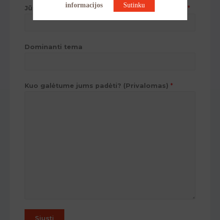
informacijos
Sutinku
Jūsų elektroninio pašto adresas (Privalomas)
*
Dominanti tema
Kuo galėtume jums padėti? (Privalomas)
*
Siusti